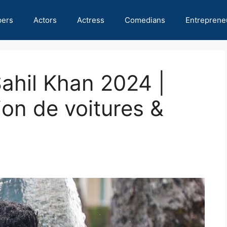
pers
Actors
Actress
Comedians
Entreprene
Sahil Khan 2024 |
ion de voitures &