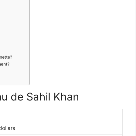
nette?
ment?
nu de Sahil Khan
dollars