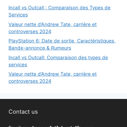
Incall vs Outcall : Comparaison des Types de
Services
Valeur nette d’Andrew Tate, carrière et
controverses 2024
PlayStation 6: Date de sortie, Caractéristiques,
Bande-annonce & Rumeurs
Incall vs Outcall: Comparaison des types de
services
Valeur nette d’Andrew Tate, carrière et
controverses 2024
Contact us