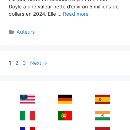
Doyle a une valeur nette d’environ 5 millions de
dollars en 2024. Elle …
Read more
Categories
Auteurs
Page
Page
Page
1
2
3
Next
→