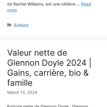
de Rachel Williams, est une célèbre …
Read
more
Categories
Auteurs
Valeur nette de
Glennon Doyle 2024 |
Gains, carrière, bio &
famille
March 13, 2024
Fortune nette de Glennon Doyle : Glennon