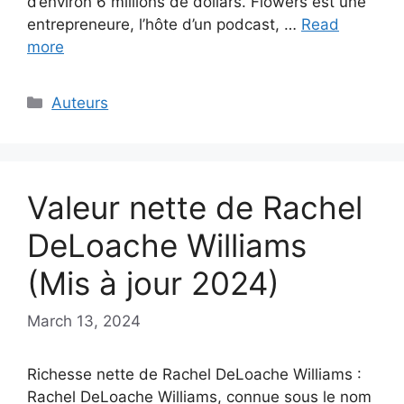
d’environ 6 millions de dollars. Flowers est une
entrepreneure, l’hôte d’un podcast, …
Read
more
Categories
Auteurs
Valeur nette de Rachel
DeLoache Williams
(Mis à jour 2024)
March 13, 2024
Richesse nette de Rachel DeLoache Williams :
Rachel DeLoache Williams, connue sous le nom