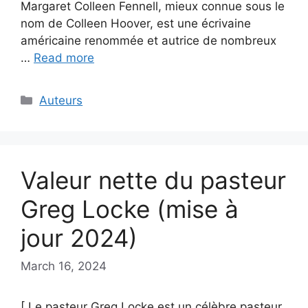
Margaret Colleen Fennell, mieux connue sous le
nom de Colleen Hoover, est une écrivaine
américaine renommée et autrice de nombreux
…
Read more
Categories
Auteurs
Valeur nette du pasteur
Greg Locke (mise à
jour 2024)
March 16, 2024
[ Le pasteur Greg Locke est un célèbre pasteur