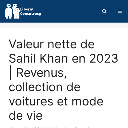
Skip
to
Me
content
Valeur nette de
Sahil Khan en 2023
| Revenus,
collection de
voitures et mode
de vie