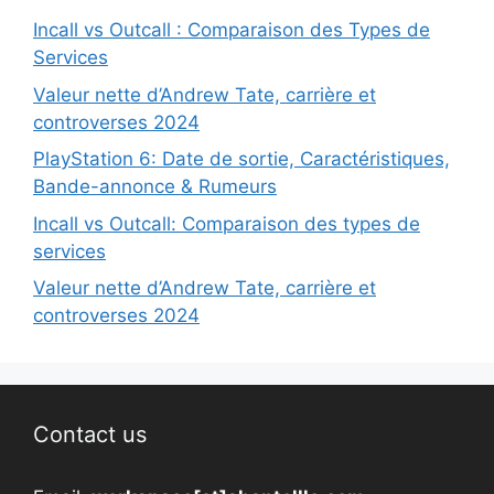
Incall vs Outcall : Comparaison des Types de
Services
Valeur nette d’Andrew Tate, carrière et
controverses 2024
PlayStation 6: Date de sortie, Caractéristiques,
Bande-annonce & Rumeurs
Incall vs Outcall: Comparaison des types de
services
Valeur nette d’Andrew Tate, carrière et
controverses 2024
Contact us