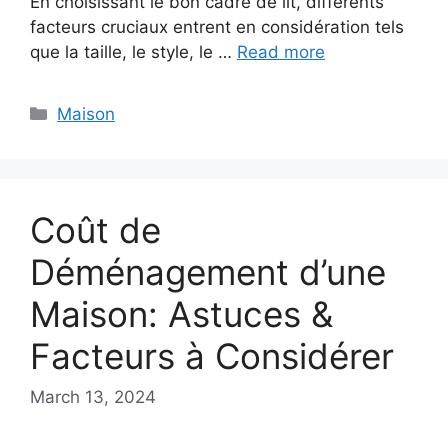
En choisissant le bon cadre de lit, différents
facteurs cruciaux entrent en considération tels
que la taille, le style, le …
Read more
Categories
Maison
Coût de
Déménagement d’une
Maison: Astuces &
Facteurs à Considérer
March 13, 2024