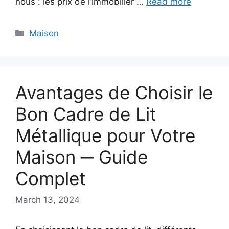
nous : les prix de l’immobilier …
Read more
Categories
Maison
Avantages de Choisir le
Bon Cadre de Lit
Métallique pour Votre
Maison ─ Guide
Complet
March 13, 2024