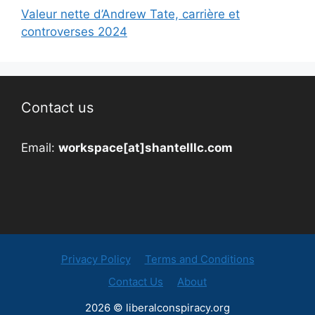
Valeur nette d’Andrew Tate, carrière et
controverses 2024
Contact us
Email:
workspace[at]shantelllc.com
Privacy Policy
Terms and Conditions
Contact Us
About
2026 © liberalconspiracy.org