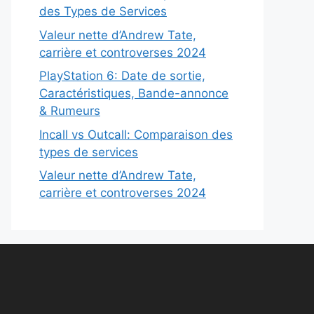
des Types de Services
Valeur nette d’Andrew Tate,
carrière et controverses 2024
PlayStation 6: Date de sortie,
Caractéristiques, Bande-annonce
& Rumeurs
Incall vs Outcall: Comparaison des
types de services
Valeur nette d’Andrew Tate,
carrière et controverses 2024