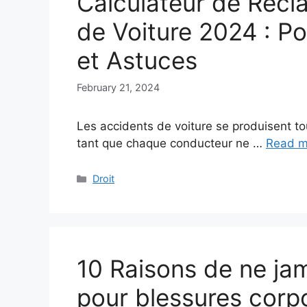
Calculateur de Récl
de Voiture 2024 : Po
et Astuces
February 21, 2024
Les accidents de voiture se produisent t
tant que chaque conducteur ne …
Read m
Categories
Droit
10 Raisons de ne ja
pour blessures corp