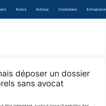
pers
Actors
Actress
Comedians
Entreprene
mais déposer un dossier
els sans avocat
t être intimidant, surtout lorsqu’il entraîne des