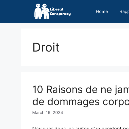
Skip
to
Home
Rap
content
Droit
10 Raisons de ne ja
de dommages corpor
March 16, 2024
Naviguer dans les suites d’un accident peu