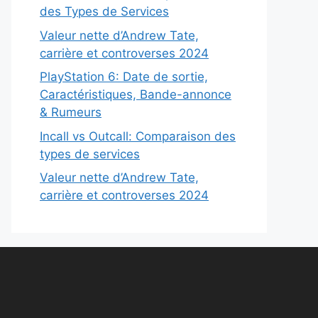
des Types de Services
Valeur nette d’Andrew Tate,
carrière et controverses 2024
PlayStation 6: Date de sortie,
Caractéristiques, Bande-annonce
& Rumeurs
Incall vs Outcall: Comparaison des
types de services
Valeur nette d’Andrew Tate,
carrière et controverses 2024