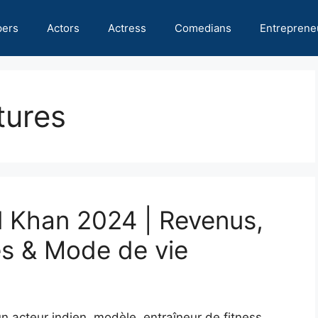
pers
Actors
Actress
Comedians
Entreprene
tures
il Khan 2024 | Revenus,
es & Mode de vie
n acteur indien, modèle, entraîneur de fitness,