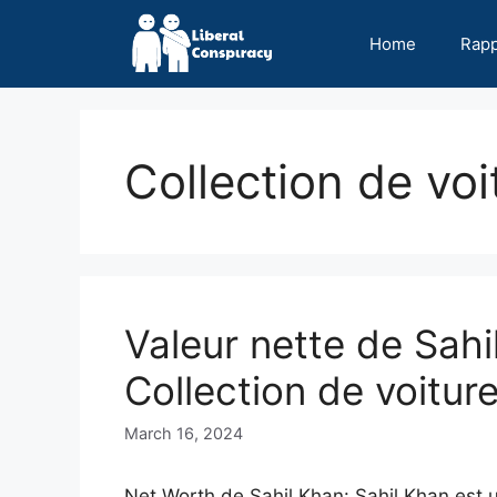
Skip
to
Home
Rap
content
Collection de voi
Valeur nette de Sah
Collection de voitur
March 16, 2024
Net Worth de Sahil Khan: Sahil Khan est u