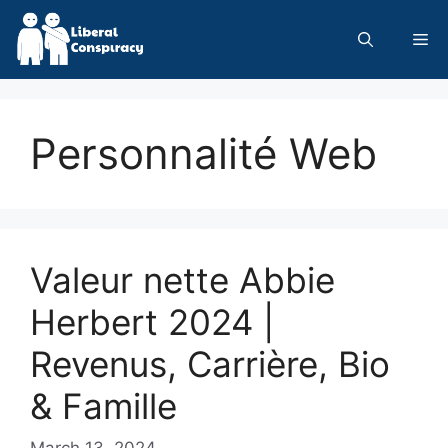
Skip
to
Me
content
Personnalité Web
Valeur nette Abbie
Herbert 2024 |
Revenus, Carrière, Bio
& Famille
March 13, 2024