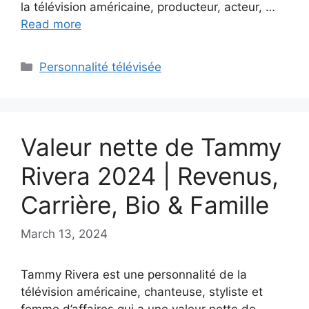
la télévision américaine, producteur, acteur, …
Read more
Categories
Personnalité télévisée
Valeur nette de Tammy
Rivera 2024 | Revenus,
Carrière, Bio & Famille
March 13, 2024
Tammy Rivera est une personnalité de la
télévision américaine, chanteuse, styliste et
femme d’affaires qui a une valeur nette de …