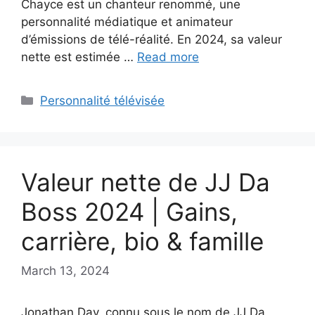
Chayce est un chanteur renommé, une
personnalité médiatique et animateur
d’émissions de télé-réalité. En 2024, sa valeur
nette est estimée …
Read more
Categories
Personnalité télévisée
Valeur nette de JJ Da
Boss 2024 | Gains,
carrière, bio & famille
March 13, 2024
Jonathan Day, connu sous le nom de JJ Da