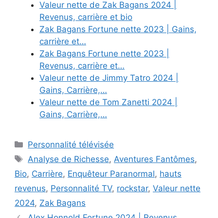
Valeur nette de Zak Bagans 2024 |
Revenus, carrière et bio
Zak Bagans Fortune nette 2023 | Gains,
carrière et…
Zak Bagans Fortune nette 2023 |
Revenus, carrière et…
Valeur nette de Jimmy Tatro 2024 |
Gains, Carrière,…
Valeur nette de Tom Zanetti 2024 |
Gains, Carrière,…
Categories
Personnalité télévisée
Tags
Analyse de Richesse
,
Aventures Fantômes
,
Bio
,
Carrière
,
Enquêteur Paranormal
,
hauts
revenus
,
Personnalité TV
,
rockstar
,
Valeur nette
2024
,
Zak Bagans
Alex Honnold Fortune 2024 | Revenus,