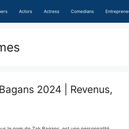
pers
Actors
Actress
Comedians
Entreprene
ômes
 Bagans 2024 | Revenus,
us le nom de Zak Bagans, est une personnalité