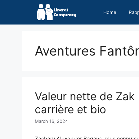
Skip
to
Home
Rap
content
Aventures Fant
Valeur nette de Zak
carrière et bio
March 16, 2024
Zachary Alexander Bagans, plus connu so