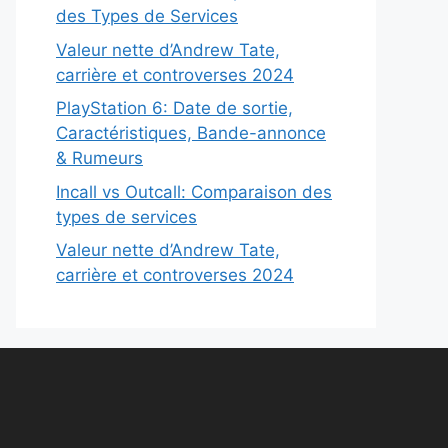
des Types de Services
Valeur nette d’Andrew Tate,
carrière et controverses 2024
PlayStation 6: Date de sortie,
Caractéristiques, Bande-annonce
& Rumeurs
Incall vs Outcall: Comparaison des
types de services
Valeur nette d’Andrew Tate,
carrière et controverses 2024