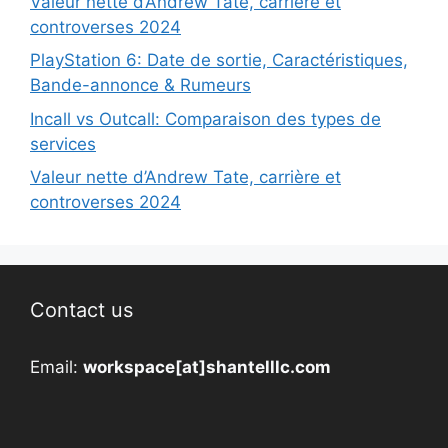
Valeur nette d’Andrew Tate, carrière et
controverses 2024
PlayStation 6: Date de sortie, Caractéristiques,
Bande-annonce & Rumeurs
Incall vs Outcall: Comparaison des types de
services
Valeur nette d’Andrew Tate, carrière et
controverses 2024
Contact us
Email:
workspace[at]shantelllc.com