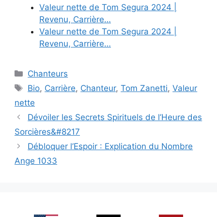
Valeur nette de Tom Segura 2024 |
Revenu, Carrière…
Valeur nette de Tom Segura 2024 |
Revenu, Carrière…
Categories
Chanteurs
Tags
Bio
,
Carrière
,
Chanteur
,
Tom Zanetti
,
Valeur
nette
Dévoiler les Secrets Spirituels de l’Heure des
Sorcières&#8217
Débloquer l’Espoir : Explication du Nombre
Ange 1033