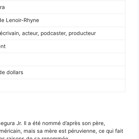
ra
de Lenoir-Rhyne
crivain, acteur, podcaster, producteur
nt
de dollars
gura Jr. Il a été nommé d’après son père,
ricain, mais sa mère est péruvienne, ce qui fait
e des raisons de sa renommée.