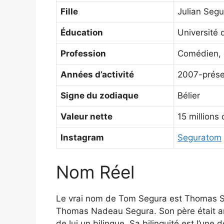
Fille
Julian Segu
Éducation
Université 
Profession
Comédien, é
Années d’activité
2007-prése
Signe du zodiaque
Bélier
Valeur nette
15 millions 
Instagram
Seguratom
Nom Réel
Le vrai nom de Tom Segura est Thomas Se
Thomas Nadeau Segura. Son père était amé
de lui un bilingue. Sa bilinguité est l’un