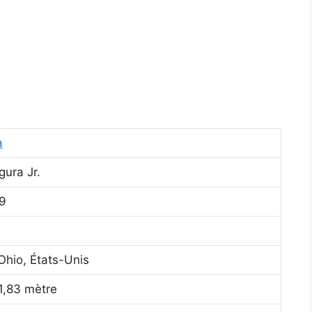
a
ura Jr.
79
 Ohio, États-Unis
1,83 mètre