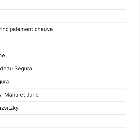
rincipalement chauve
me
deau Segura
gura
, Maria et Jane
azsitzky