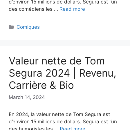
d’environ 15 millions de dollars. Segura est l’un
des comédiens les …
Read more
Categories
Comiques
Valeur nette de Tom
Segura 2024 | Revenu,
Carrière & Bio
March 14, 2024
En 2024, la valeur nette de Tom Segura est
d’environ 15 millions de dollars. Segura est l’un
des humoristes les …
Read more