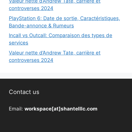
Valeur nette d’Andrew Tate, carrière et
controverses 2024
PlayStation 6: Date de sortie, Caractéristiques,
Bande-annonce & Rumeurs
Incall vs Outcall: Comparaison des types de
services
Valeur nette d’Andrew Tate, carrière et
controverses 2024
Contact us
Email:
workspace[at]shantelllc.com