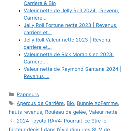
Carrière & Bio
Valeur nette de Jelly Roll 2024 | Revenu,
Carrière…
Jelly Roll Fortune nette 2023 | Revenus,
carrière et…
Jelly Roll Valeur nette 2023 | Revenu,
carrière et…
Valeur nette de Rick Moranis en 2023:
Carrière,…
Valeur nette de Raymond Santana 2024 |
Revenus,…
Categories
Rappeurs
Tags
Aperçus de Carrière
,
Bio
,
Bunnie XoFemme
,
hauts revenus
,
Rouleau de gelée
,
Valeur nette
2024 Toyota RAV4: Pourrait-ce être le
facteur décisif dans l’évolution des SUV de