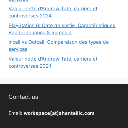
Valeur nette d’Andrew Tate, carrière et
controverses 2024
PlayStation 6: Date de sortie, Caractéristiques,
Bande-annonce & Rumeurs
Incall vs Outcall: Comparaison des types de
services
Valeur nette d’Andrew Tate, carrière et
controverses 2024
Contact us
Email:
workspace[at]shantelllc.com