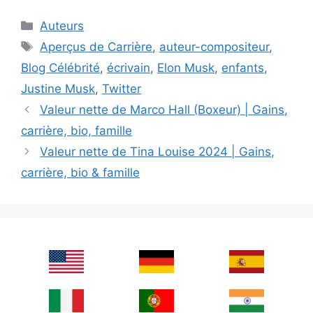
Categories
Auteurs
Tags
Aperçus de Carrière
,
auteur-compositeur
,
Blog Célébrité
,
écrivain
,
Elon Musk
,
enfants
,
Justine Musk
,
Twitter
Valeur nette de Marco Hall (Boxeur) | Gains,
carrière, bio, famille
Valeur nette de Tina Louise 2024 | Gains,
carrière, bio & famille