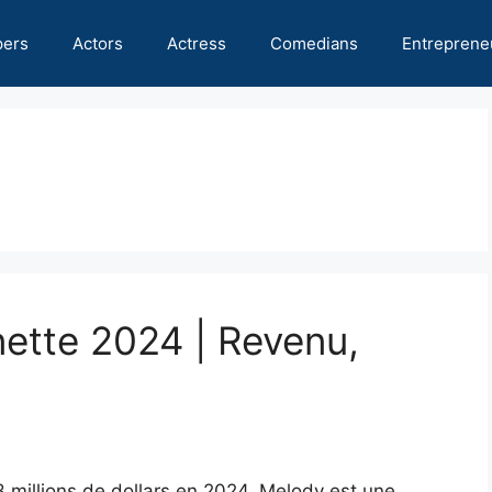
pers
Actors
Actress
Comedians
Entreprene
nette 2024 | Revenu,
3 millions de dollars en 2024. Melody est une