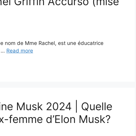
el Griffin Accurso (mise
 le nom de Mme Rachel, est une éducatrice
. …
Read more
tine Musk 2024 | Quelle
’ex-femme d’Elon Musk?