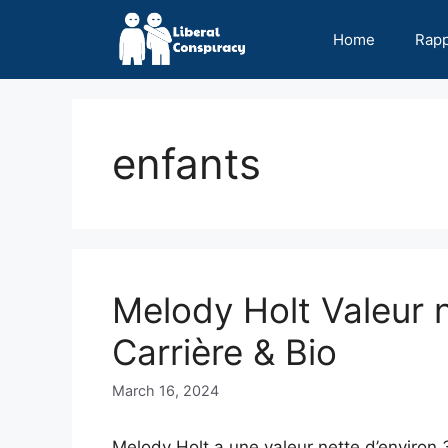
Skip
to
Home
Rap
content
enfants
Melody Holt Valeur 
Carrière & Bio
March 16, 2024
Melody Holt a une valeur nette d’environ 