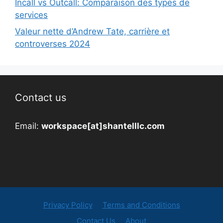
Incall vs Outcall: Comparaison des types de
services
Valeur nette d’Andrew Tate, carrière et
controverses 2024
Contact us
Email:
workspace[at]shantelllc.com
Privacy Policy
Terms and Conditions
Contact Us
About