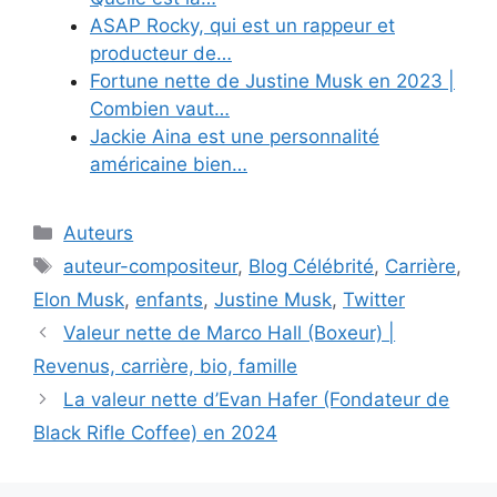
ASAP Rocky, qui est un rappeur et
producteur de…
Fortune nette de Justine Musk en 2023 |
Combien vaut…
Jackie Aina est une personnalité
américaine bien…
Categories
Auteurs
Tags
auteur-compositeur
,
Blog Célébrité
,
Carrière
,
Elon Musk
,
enfants
,
Justine Musk
,
Twitter
Valeur nette de Marco Hall (Boxeur) |
Revenus, carrière, bio, famille
La valeur nette d’Evan Hafer (Fondateur de
Black Rifle Coffee) en 2024