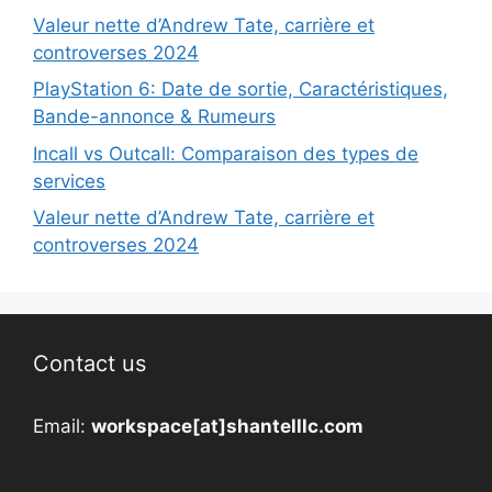
Valeur nette d’Andrew Tate, carrière et
controverses 2024
PlayStation 6: Date de sortie, Caractéristiques,
Bande-annonce & Rumeurs
Incall vs Outcall: Comparaison des types de
services
Valeur nette d’Andrew Tate, carrière et
controverses 2024
Contact us
Email:
workspace[at]shantelllc.com