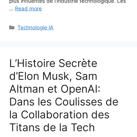
plus influentes de l’industrie technologique. Les
…
Read more
Categories
Technologie IA
L’Histoire Secrète
d’Elon Musk, Sam
Altman et OpenAI:
Dans les Coulisses de
la Collaboration des
Titans de la Tech