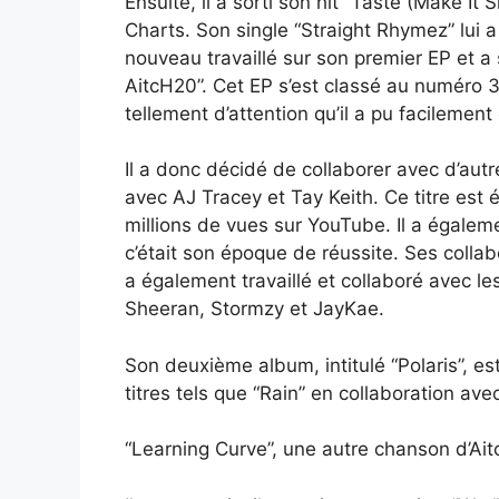
Ensuite, il a sorti son hit “Taste (Make It
Charts. Son single “Straight Rhymez” lui a 
nouveau travaillé sur son premier EP et a s
AitcH20”. Cet EP s’est classé au numéro 3
tellement d’attention qu’il a pu facilement
Il a donc décidé de collaborer avec d’autres 
avec AJ Tracey et Tay Keith. Ce titre es
millions de vues sur YouTube. Il a égalem
c’était son époque de réussite. Ses collabo
a également travaillé et collaboré avec le
Sheeran, Stormzy et JayKae.
Son deuxième album, intitulé “Polaris”, e
titres tels que “Rain” en collaboration ave
“Learning Curve”, une autre chanson d’Aitc