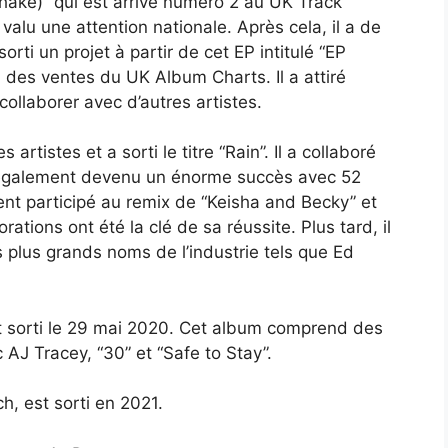
 Shake)” qui est arrivé numéro 2 au UK Track
valu une attention nationale. Après cela, il a de
orti un projet à partir de cet EP intitulé “EP
 des ventes du UK Album Charts. Il a attiré
 collaborer avec d’autres artistes.
artistes et a sorti le titre “Rain”. Il a collaboré
t également devenu un énorme succès avec 52
ent participé au remix de “Keisha and Becky” et
rations ont été la clé de sa réussite. Plus tard, il
s plus grands noms de l’industrie tels que Ed
st sorti le 29 mai 2020. Cet album comprend des
c AJ Tracey, “30” et “Safe to Stay”.
h, est sorti en 2021.