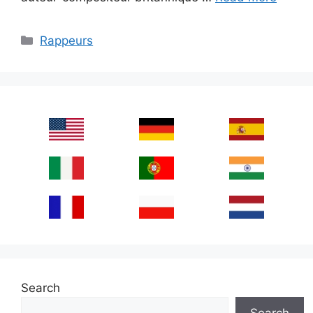
Categories
Rappeurs
Search
Search