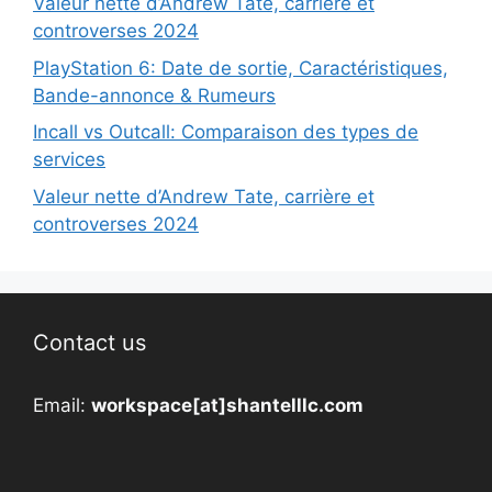
Valeur nette d’Andrew Tate, carrière et
controverses 2024
PlayStation 6: Date de sortie, Caractéristiques,
Bande-annonce & Rumeurs
Incall vs Outcall: Comparaison des types de
services
Valeur nette d’Andrew Tate, carrière et
controverses 2024
Contact us
Email:
workspace[at]shantelllc.com