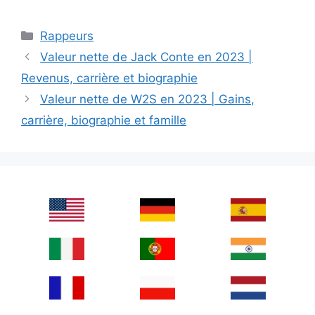
Categories
Rappeurs
Valeur nette de Jack Conte en 2023 |
Revenus, carrière et biographie
Valeur nette de W2S en 2023 | Gains,
carrière, biographie et famille