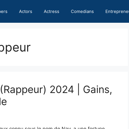
pers
Actors
Actress
Comedians
Entreprene
appeur
 (Rappeur) 2024 | Gains,
le
ieux connu sous le nom de Nav, a une fortune