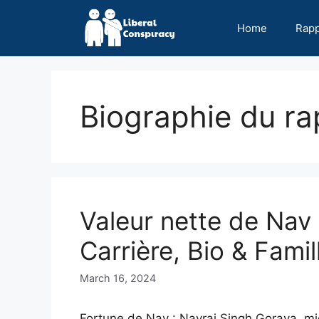
Skip
to
Home
Rap
content
Biographie du r
Valeur nette de Nav
Carrière, Bio & Famil
March 16, 2024
Fortune de Nav : Navraj Singh Goraya, m