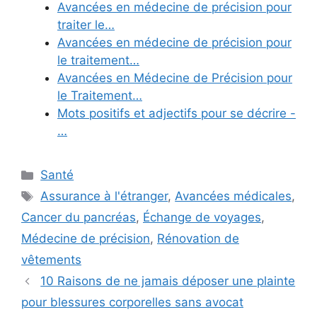
Avancées en médecine de précision pour
traiter le…
Avancées en médecine de précision pour
le traitement…
Avancées en Médecine de Précision pour
le Traitement…
Mots positifs et adjectifs pour se décrire -
…
Categories
Santé
Tags
Assurance à l'étranger
,
Avancées médicales
,
Cancer du pancréas
,
Échange de voyages
,
Médecine de précision
,
Rénovation de
vêtements
10 Raisons de ne jamais déposer une plainte
pour blessures corporelles sans avocat