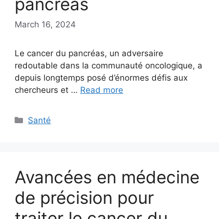
pancréas
March 16, 2024
Le cancer du pancréas, un adversaire
redoutable dans la communauté oncologique, a
depuis longtemps posé d’énormes défis aux
chercheurs et …
Read more
Categories
Santé
Avancées en médecine
de précision pour
traiter le cancer du