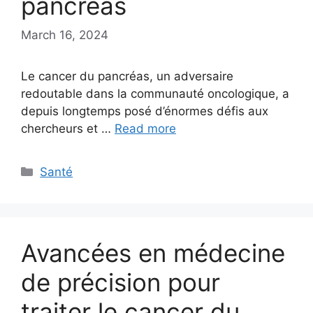
pancréas
March 16, 2024
Le cancer du pancréas, un adversaire
redoutable dans la communauté oncologique, a
depuis longtemps posé d’énormes défis aux
chercheurs et …
Read more
Categories
Santé
Avancées en médecine
de précision pour
traiter le cancer du