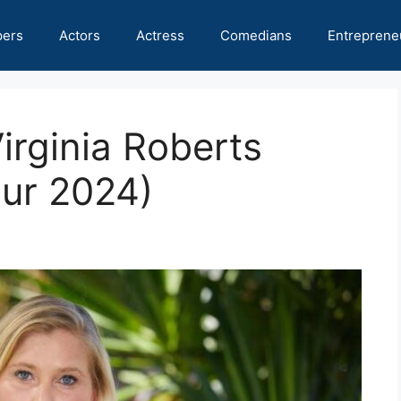
pers
Actors
Actress
Comedians
Entreprene
irginia Roberts
our 2024)