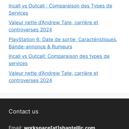
Incall vs Outcall : Comparaison des Types de
Services
Valeur nette d’Andrew Tate, carrière et
controverses 2024
PlayStation 6: Date de sortie, Caractéristiques,
Bande-annonce & Rumeurs
Incall vs Outcall: Comparaison des types de
services
Valeur nette d’Andrew Tate, carrière et
controverses 2024
Contact us
Email:
workspace[at]shantelllc.com