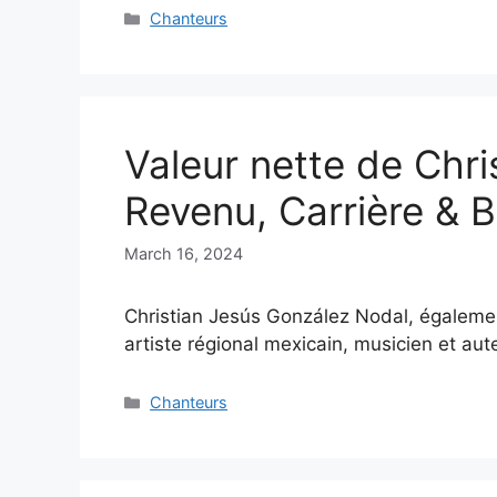
Categories
Chanteurs
Valeur nette de Chri
Revenu, Carrière & B
March 16, 2024
Christian Jesús González Nodal, égalemen
artiste régional mexicain, musicien et au
Categories
Chanteurs