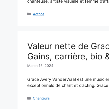
chanteuse, artiste visuelle et femme d’aff
Categories
Actrice
Valeur nette de Gra
Gains, carrière, bio &
March 16, 2024
Grace Avery VanderWaal est une musicienn
exceptionnels de chant et d’acting. Grac
Categories
Chanteurs