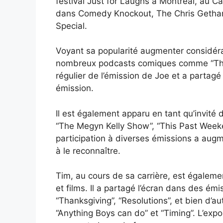
festival Just for Laughs à Montréal, au Ca
dans Comedy Knockout, The Chris Gethar
Special.
Voyant sa popularité augmenter considérab
nombreux podcasts comiques comme “The 
régulier de l’émission de Joe et a parta
émission.
Il est également apparu en tant qu’invit
“The Megyn Kelly Show”, “This Past Week
participation à diverses émissions a au
à le reconnaître.
Tim, au cours de sa carrière, est égaleme
et films. Il a partagé l’écran dans des é
“Thanksgiving”, “Resolutions”, et bien d’
“Anything Boys can do” et “Timing”. L’expo