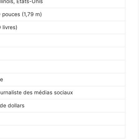
llinois, États-Unis
0 pouces (1,79 m)
 livres)
ue
journaliste des médias sociaux
 de dollars