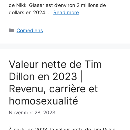
de Nikki Glaser est d’environ 2 millions de
dollars en 2024. …
Read more
Categories
Comédiens
Valeur nette de Tim
Dillon en 2023 |
Revenu, carrière et
homosexualité
November 28, 2023
À partir de 2023, la valeur nette de Tim Dillon