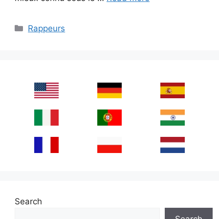
Categories
Rappeurs
Search
Search