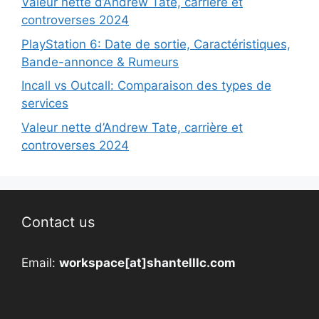
Valeur nette d’Andrew Tate, carrière et
controverses 2024
PlayStation 6: Date de sortie, Caractéristiques,
Bande-annonce & Rumeurs
Incall vs Outcall: Comparaison des types de
services
Valeur nette d’Andrew Tate, carrière et
controverses 2024
Contact us
Email:
workspace[at]shantelllc.com