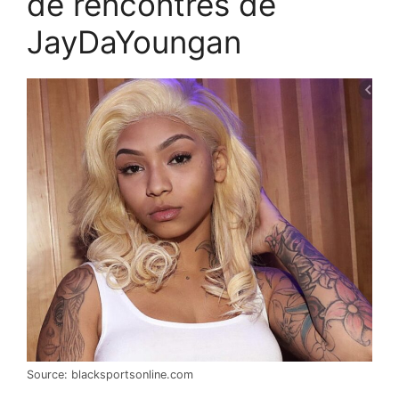
de rencontres de
JayDaYoungan
Source: blacksportsonline.com