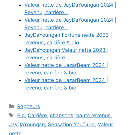
Valeur nette de JayDaYoungan 2024 |
Revenu, carrière…
Valeur nette de JayDaYoungan 2024 |
Revenu, carrière…
JayDaYoungan Fortune nette 2023 |
revenus, carrière & bio
JayDaYoungan Valeur nette 2023 |
revenus, carrière…
Valeur nette de LazarBeam 2024 |
revenu, carrière & bio
Valeur nette de LazarBeam 2024 |
revenu, carrière & bio
Categories
Rappeurs
Tags
Bio
,
Carrière
,
chansons
,
hauts revenus
,
JayDaYoungan
,
Sensation YouTube
,
Valeur
nette