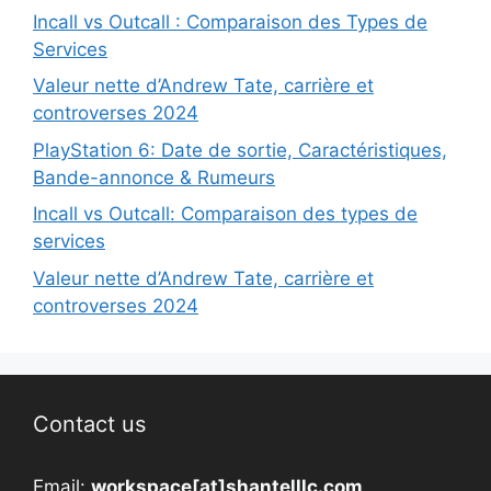
Incall vs Outcall : Comparaison des Types de
Services
Valeur nette d’Andrew Tate, carrière et
controverses 2024
PlayStation 6: Date de sortie, Caractéristiques,
Bande-annonce & Rumeurs
Incall vs Outcall: Comparaison des types de
services
Valeur nette d’Andrew Tate, carrière et
controverses 2024
Contact us
Email:
workspace[at]shantelllc.com