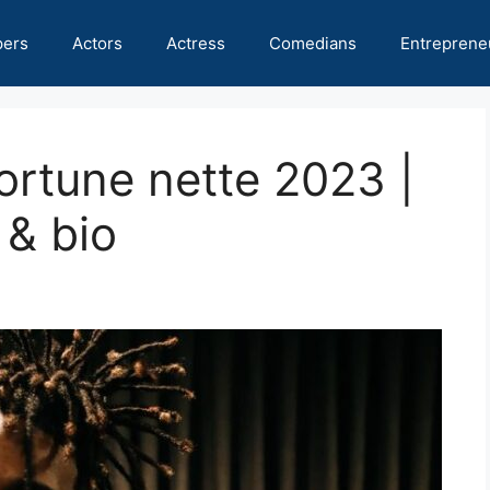
pers
Actors
Actress
Comedians
Entreprene
rtune nette 2023 |
 & bio