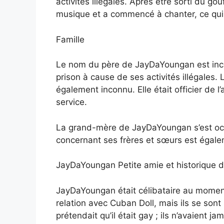
activités illégales. Après être sorti du go
musique et a commencé à chanter, ce qui 
Famille
Le nom du père de JayDaYoungan est inconn
prison à cause de ses activités illégale
également inconnu. Elle était officier de 
service.
La grand-mère de JayDaYoungan s’est occu
concernant ses frères et sœurs est égal
JayDaYoungan Petite amie et historique 
JayDaYoungan était célibataire au momen
relation avec Cuban Doll, mais ils se so
prétendait qu’il était gay ; ils n’avaient j