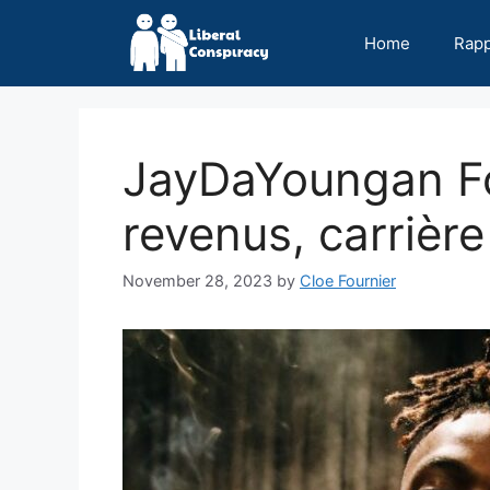
Skip
to
Home
Rap
content
JayDaYoungan Fo
revenus, carrière
November 28, 2023
by
Cloe Fournier