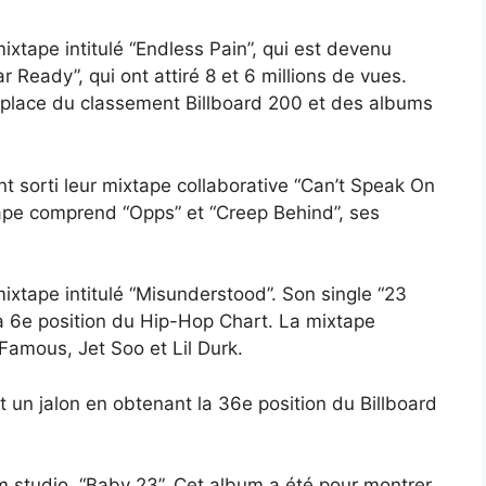
xtape intitulé “Endless Pain”, qui est devenu
Ready”, qui ont attiré 8 et 6 millions de vues.
7e place du classement Billboard 200 et des albums
nt sorti leur mixtape collaborative “Can’t Speak On
tape comprend “Opps” et “Creep Behind”, ses
xtape intitulé “Misunderstood”. Son single “23
la 6e position du Hip-Hop Chart. La mixtape
Famous, Jet Soo et Lil Durk.
 un jalon en obtenant la 36e position du Billboard
um studio, “Baby 23”. Cet album a été pour montrer