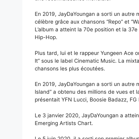
En 2019, JayDaYoungan a sorti un autre mi
célèbre grâce aux chansons “Repo” et “War 
L’album a atteint la 70e position et la 3
Hip-Hop.
Plus tard, lui et le rappeur Yungeen Ace o
It” sous le label Cinematic Music. La mix
chansons les plus écoutées.
En 2019, JayDaYoungan a sorti un autre mi
Island” a obtenu des millions de vues et 
présentait YFN Lucci, Boosie Badazz, FG 
Le 3 janvier 2020, JayDaYoungan a atteint
Emerging Artists Chart.
Le 5 juin 2020, il a sorti son premier alb