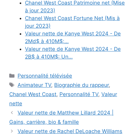
Chanel West Coast Patrimoine net (Mise
à jour 2023)
Chanel West Coast Fortune Net (Mis à
jour 2023)
Valeur nette de Kanye West 2024 - De
2Md$ à 410M$:…
Valeur nette de Kanye West 2024 - De
2B$ à 410M$: Un…
Categories
Personnalité télévisée
Tags
Animateur TV
,
Biographie du rappeur
,
Chanel West Coast
,
Personnalité TV
,
Valeur
nette
Valeur nette de Matthew Lillard 2024 |
Gains, carrière, bio & famille
Valeur nette de Rachel DeLoache Williams