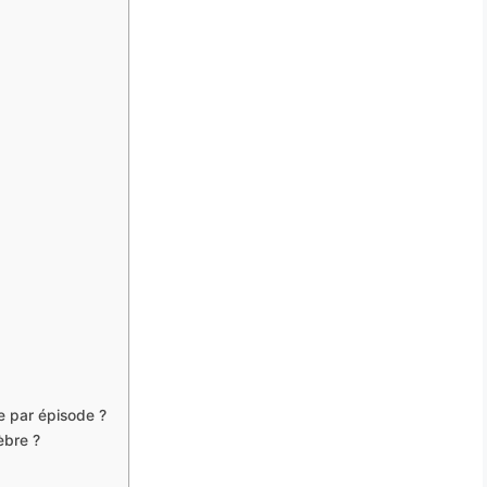
 par épisode ?
èbre ?