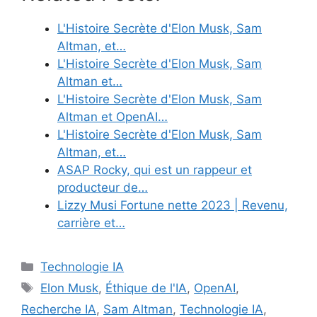
L'Histoire Secrète d'Elon Musk, Sam
Altman, et…
L'Histoire Secrète d'Elon Musk, Sam
Altman et…
L'Histoire Secrète d'Elon Musk, Sam
Altman et OpenAI…
L'Histoire Secrète d'Elon Musk, Sam
Altman, et…
ASAP Rocky, qui est un rappeur et
producteur de…
Lizzy Musi Fortune nette 2023 | Revenu,
carrière et…
Categories
Technologie IA
Tags
Elon Musk
,
Éthique de l'IA
,
OpenAI
,
Recherche IA
,
Sam Altman
,
Technologie IA
,