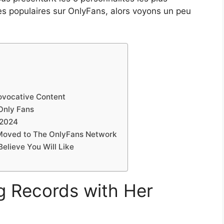
ès populaires sur OnlyFans, alors voyons un peu
ovocative Content
 Only Fans
 2024
 Moved to The OnlyFans Network
Believe You Will Like
g Records with Her