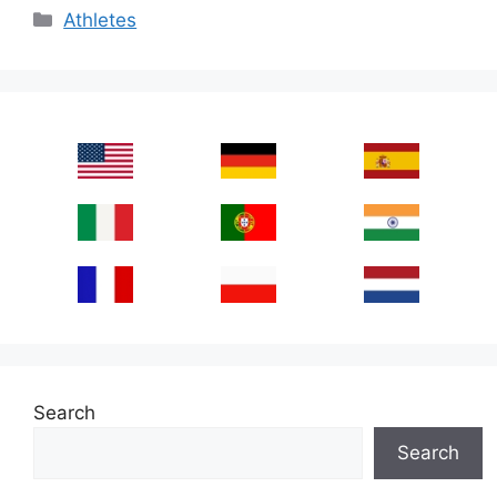
Categories
Athletes
Search
Search