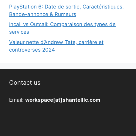
PlayStation 6: Date de sortie, Caractéristiques,
Bande-annonce & Rumeurs
Incall vs Outcall: Comparaison des types de
services
Valeur nette d’Andrew Tate, carrière et
controverses 2024
Contact us
Email:
workspace[at]shantelllc.com