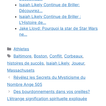
Isaiah Likely Continue de Briller:
Découvrez…
Isaiah Likely Continue de Briller :
L'Histoire de…
Jake Lloyd: Pourquoi la star de Star Wars
ne…
Categories
Athletes
Tags
Baltimore
,
Boston
,
Conflit
,
Corbeaux
,
histoires de succès
,
Isaiah Likely
,
Joueur
,
Massachusets
Révélez les Secrets du Mysticisme du
Nombre Ange 505
Des bourdonnements dans vos oreilles?
L’étrange signification spirituelle expliquée