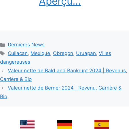
Aperçu…
Categories
Dernières News
Tags
Culiacan
,
Mexique
,
Obregon
,
Uruapan
,
Villes
dangereuses
Valeur nette de Bald and Bankrupt 2024 | Revenus,
Carrière & Bio
Valeur nette de Berner 2024 | Revenu, Carrière &
Bio