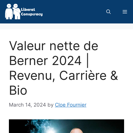
Skip
to
Me
content
Valeur nette de
Berner 2024 |
Revenu, Carrière &
Bio
March 14, 2024
by
Cloe Fournier