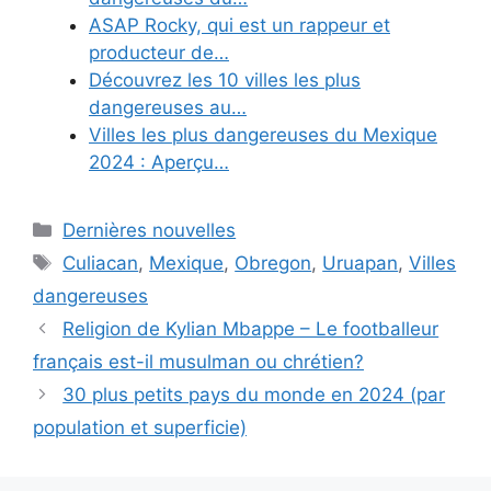
ASAP Rocky, qui est un rappeur et
producteur de…
Découvrez les 10 villes les plus
dangereuses au…
Villes les plus dangereuses du Mexique
2024 : Aperçu…
Categories
Dernières nouvelles
Tags
Culiacan
,
Mexique
,
Obregon
,
Uruapan
,
Villes
dangereuses
Religion de Kylian Mbappe – Le footballeur
français est-il musulman ou chrétien?
30 plus petits pays du monde en 2024 (par
population et superficie)