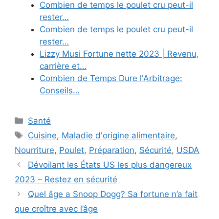
Combien de temps le poulet cru peut-il
rester…
Combien de temps le poulet cru peut-il
rester…
Lizzy Musi Fortune nette 2023 | Revenu,
carrière et…
Combien de Temps Dure l'Arbitrage:
Conseils…
Categories
Santé
Tags
Cuisine
,
Maladie d'origine alimentaire
,
Nourriture
,
Poulet
,
Préparation
,
Sécurité
,
USDA
Dévoilant les États US les plus dangereux
2023 – Restez en sécurité
Quel âge a Snoop Dogg? Sa fortune n’a fait
que croître avec l’âge