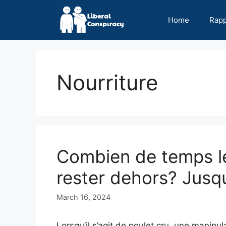
Skip
to
Home
Rap
content
Nourriture
Combien de temps le
rester dehors? Jusq
March 16, 2024
Lorsqu’il s’agit de poulet cru, une manipu