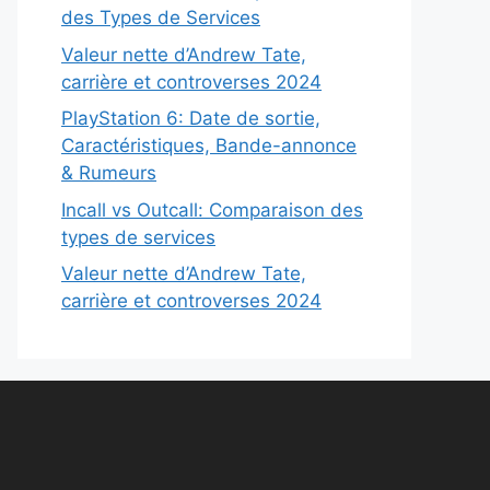
des Types de Services
Valeur nette d’Andrew Tate,
carrière et controverses 2024
PlayStation 6: Date de sortie,
Caractéristiques, Bande-annonce
& Rumeurs
Incall vs Outcall: Comparaison des
types de services
Valeur nette d’Andrew Tate,
carrière et controverses 2024