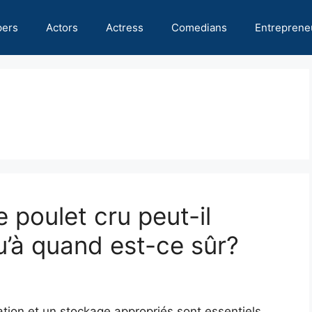
pers
Actors
Actress
Comedians
Entreprene
 poulet cru peut-il
u’à quand est-ce sûr?
lation et un stockage appropriés sont essentiels