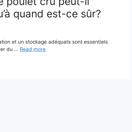
 poulet cru peut-il
u’à quand est-ce sûr?
lation et un stockage adéquats sont essentiels
sser du …
Read more