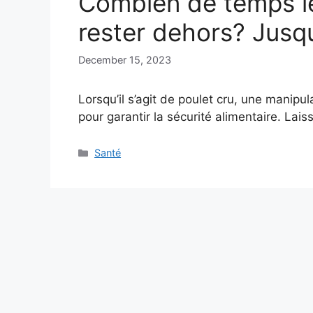
Combien de temps le
rester dehors? Jusq
December 15, 2023
Lorsqu’il s’agit de poulet cru, une manipu
pour garantir la sécurité alimentaire. Lai
Categories
Santé